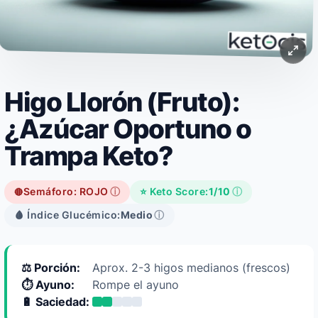
Higo Llorón (Fruto):
¿Azúcar Oportuno o
Trampa Keto?
Semáforo: ROJO
ⓘ
⭐ Keto Score:
1/10
ⓘ
🔴
🩸 Índice Glucémico:
Medio
ⓘ
⚖️ Porción:
Aprox. 2-3 higos medianos (frescos)
⏱️ Ayuno:
Rompe el ayuno
🔋 Saciedad: