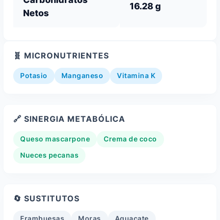
16.28 g
Netos
🧬 MICRONUTRIENTES
Potasio
Manganeso
Vitamina K
🔗 SINERGIA METABÓLICA
Queso mascarpone
Crema de coco
Nueces pecanas
🔄 SUSTITUTOS
Frambuesas
Moras
Aguacate