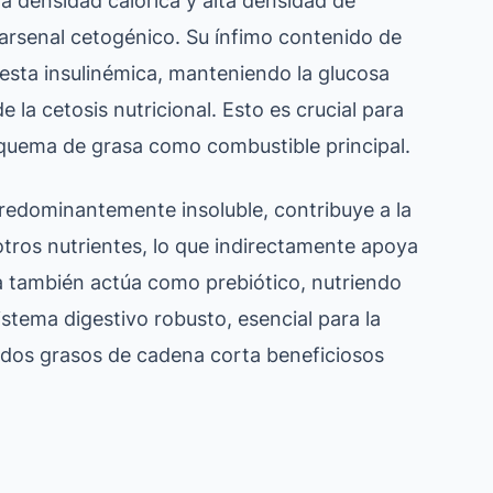
aja densidad calórica y alta densidad de
l arsenal cetogénico. Su ínfimo contenido de
sta insulinémica, manteniendo la glucosa
e la cetosis nutricional. Esto es crucial para
a quema de grasa como combustible principal.
predominantemente insoluble, contribuye a la
otros nutrientes, lo que indirectamente apoya
bra también actúa como prebiótico, nutriendo
stema digestivo robusto, esencial para la
cidos grasos de cadena corta beneficiosos