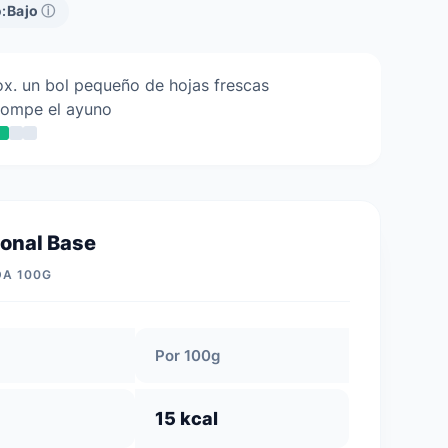
:
Bajo
ⓘ
x. un bol pequeño de hojas frescas
rompe el ayuno
ional Base
DA 100G
Por 100g
15 kcal