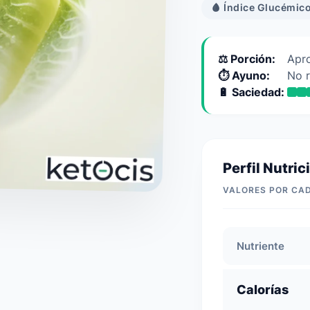
🩸 Índice Glucémico
⚖️ Porción:
Apro
⏱️ Ayuno:
No 
🔋 Saciedad:
Perfil Nutric
VALORES POR CA
Nutriente
Calorías