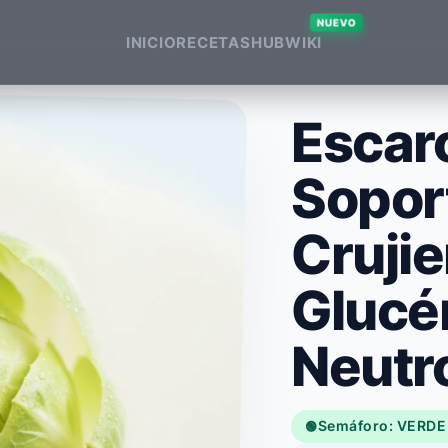
NUEVO
INICIO
RECETAS
HUB
WIKI
Escaro
Sopor
Crujie
Glucé
Neutr
Semáforo: VERDE
🟢