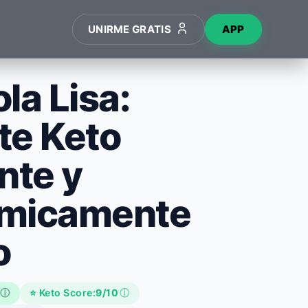
UNIRME GRATIS
APP
la Lisa:
te Keto
nte y
micamente
o
ⓘ
⭐ Keto Score:
9/10
ⓘ