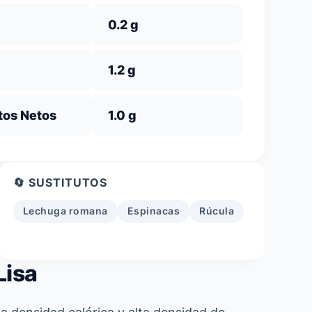
0.2 g
1.2 g
tos Netos
1.0 g
🔄 SUSTITUTOS
Lechuga romana
Espinacas
Rúcula
Lisa