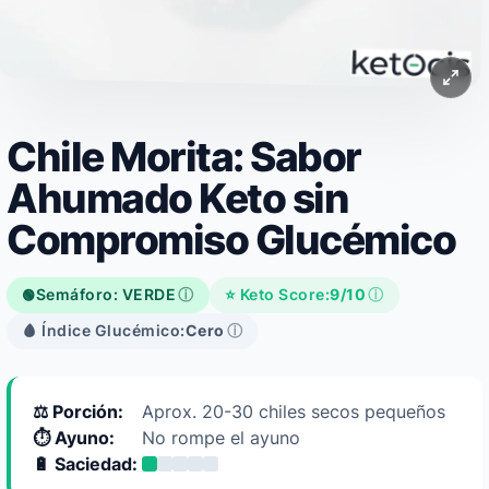
Chile Morita: Sabor
Ahumado Keto sin
Compromiso Glucémico
Semáforo: VERDE
ⓘ
⭐ Keto Score:
9/10
ⓘ
🟢
🩸 Índice Glucémico:
Cero
ⓘ
⚖️ Porción:
Aprox. 20-30 chiles secos pequeños
⏱️ Ayuno:
No rompe el ayuno
🔋 Saciedad: