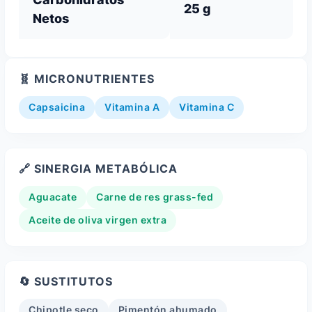
25 g
Netos
🧬 MICRONUTRIENTES
Capsaicina
Vitamina A
Vitamina C
🔗 SINERGIA METABÓLICA
Aguacate
Carne de res grass-fed
Aceite de oliva virgen extra
🔄 SUSTITUTOS
Chipotle seco
Pimentón ahumado