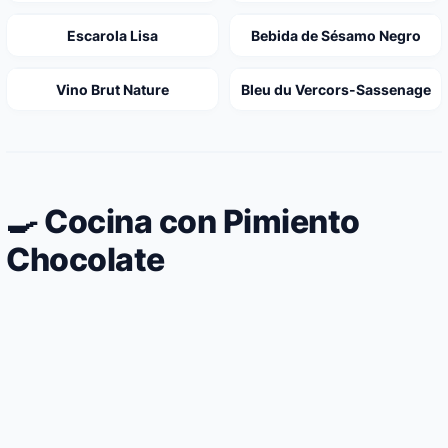
Escarola Lisa
Bebida de Sésamo Negro
Vino Brut Nature
Bleu du Vercors-Sassenage
🍳 Cocina con Pimiento
Chocolate
Fajitas cetogénicas de pollo con pimientos
Salpicón de mariscos keto con vinagre de
servidas en hojas de lechuga
Secreto ibérico a la brasa de encina con
manzana y pimientos tricolor
pimientos rojos asados