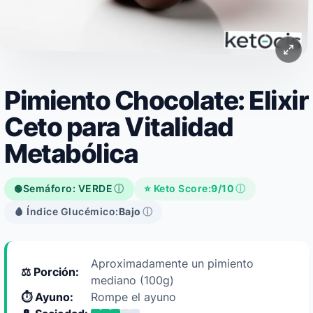
Pimiento Chocolate: Elixir
Ceto para Vitalidad
Metabólica
Semáforo: VERDE
ⓘ
⭐ Keto Score:
9/10
ⓘ
🟢
🩸 Índice Glucémico:
Bajo
ⓘ
Aproximadamente un pimiento
⚖️ Porción:
mediano (100g)
⏱️ Ayuno:
Rompe el ayuno