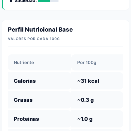
🔋 Saciedad:
Perfil Nutricional Base
VALORES POR CADA 100G
Nutriente
Por 100g
Calorías
~31 kcal
Grasas
~0.3 g
Proteínas
~1.0 g