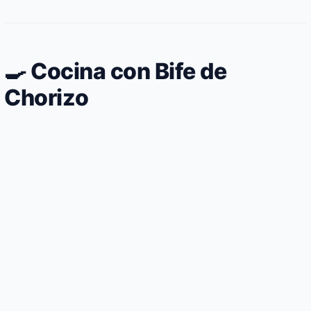
🍳 Cocina con Bife de
Chorizo
Solomillo de ternera al punto con guarnición
de setas shiitake