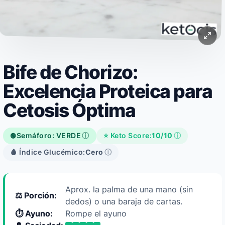
Bife de Chorizo:
Excelencia Proteica para
Cetosis Óptima
Semáforo: VERDE
ⓘ
⭐ Keto Score:
10/10
ⓘ
🟢
🩸 Índice Glucémico:
Cero
ⓘ
Aprox. la palma de una mano (sin
⚖️ Porción:
dedos) o una baraja de cartas.
⏱️ Ayuno:
Rompe el ayuno