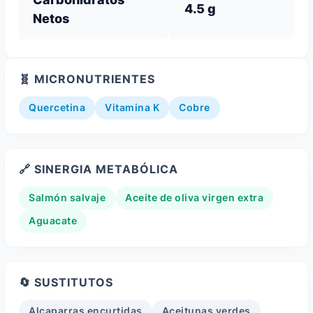
4.5 g
Netos
🧬 MICRONUTRIENTES
Quercetina
Vitamina K
Cobre
🔗 SINERGIA METABÓLICA
Salmón salvaje
Aceite de oliva virgen extra
Aguacate
🔄 SUSTITUTOS
Alcaparras encurtidas
Aceitunas verdes