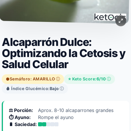
Alcaparrón Dulce:
Optimizando la Cetosis y
Salud Celular
Semáforo: AMARILLO
ⓘ
⭐ Keto Score:
6/10
ⓘ
🟡
🩸 Índice Glucémico:
Bajo
ⓘ
⚖️ Porción:
Aprox. 8-10 alcaparrones grandes
⏱️ Ayuno:
Rompe el ayuno
🔋 Saciedad: