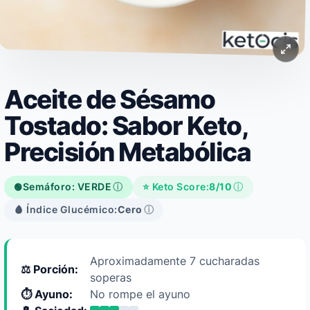
Aceite de Sésamo
Tostado: Sabor Keto,
Precisión Metabólica
Semáforo: VERDE
ⓘ
⭐ Keto Score:
8/10
ⓘ
🟢
🩸 Índice Glucémico:
Cero
ⓘ
Aproximadamente 7 cucharadas
⚖️ Porción:
soperas
⏱️ Ayuno:
No rompe el ayuno