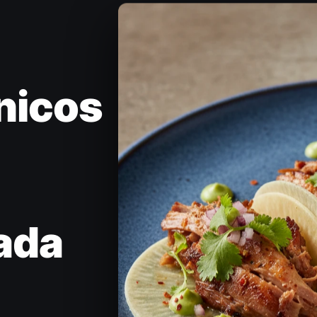
nicos
ada