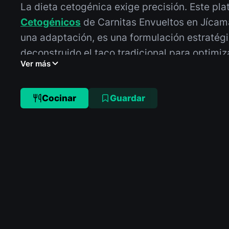
La dieta cetogénica exige precisión. Este pl
Cetogénicos
de Carnitas Envueltos en Jíca
una adaptación, es una formulación estratég
deconstruido el taco tradicional para optimiz
Ver más
garantizando una experiencia culinaria excep
comprometer la
cetosis
. Las carnitas, coci
paciencia, alcanzan una textura sublime, mie
Cocinar
Guardar
aporta el contrapunto crujiente y fresco, esen
balance.