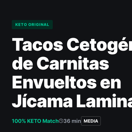
KETO ORIGINAL
Tacos Cetogé
de Carnitas
Envueltos en
Jícama Lamin
100% KETO Match
36 min
MEDIA