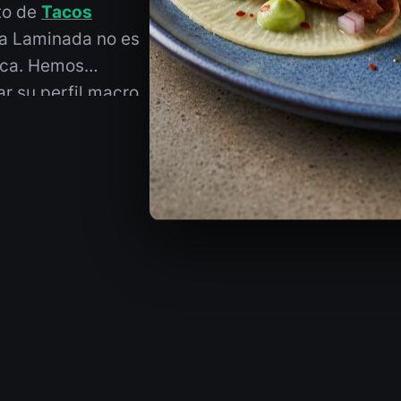
ato de
Tacos
ma Laminada no es
ica. Hemos
ar su perfil macro,
cional sin
nadas con método y
ntras la jícama
cial para el