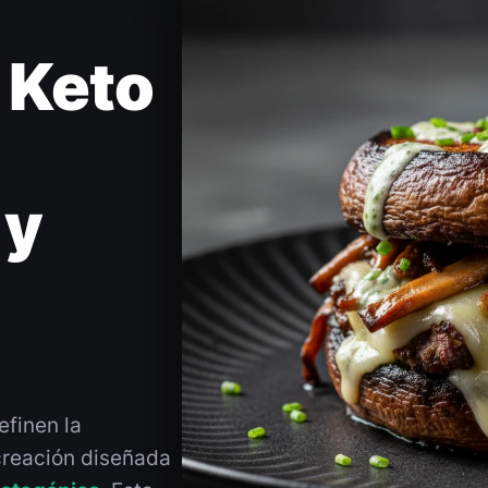
 Keto
 y
efinen la
creación diseñada