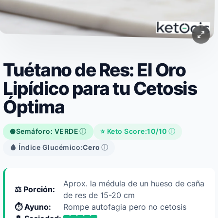
Tuétano de Res: El Oro
Lipídico para tu Cetosis
Óptima
Semáforo: VERDE
ⓘ
⭐ Keto Score:
10/10
ⓘ
🟢
🩸 Índice Glucémico:
Cero
ⓘ
Aprox. la médula de un hueso de caña
⚖️ Porción:
de res de 15-20 cm
⏱️ Ayuno:
Rompe autofagia pero no cetosis