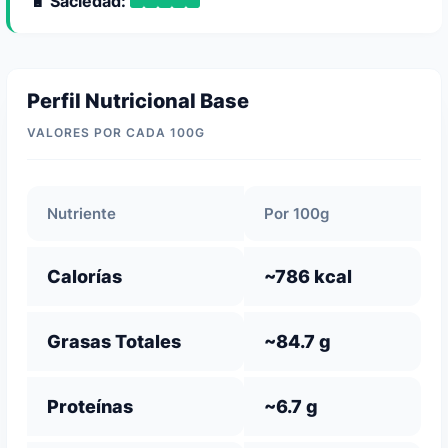
🔋 Saciedad:
Perfil Nutricional Base
VALORES POR CADA 100G
Nutriente
Por 100g
Calorías
~786 kcal
Grasas Totales
~84.7 g
Proteínas
~6.7 g