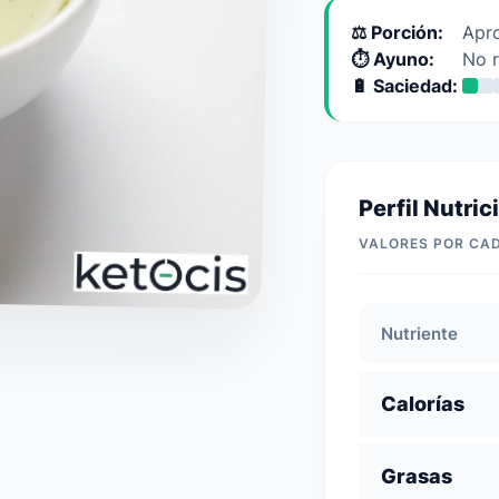
⚖️ Porción:
Apro
⏱️ Ayuno:
No 
🔋 Saciedad:
Perfil Nutric
VALORES POR CA
Nutriente
Calorías
Grasas