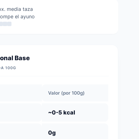
x. media taza
rompe el ayuno
ional Base
DA 100G
Valor (por 100g)
~0-5 kcal
0g