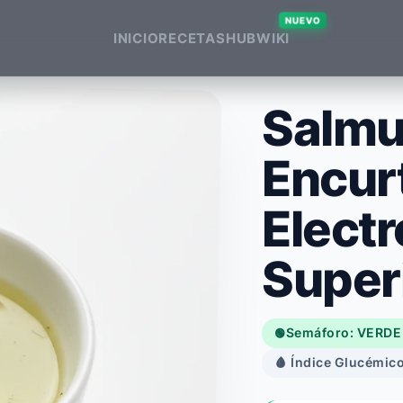
NUEVO
INICIO
RECETAS
HUB
WIKI
Salmu
Encurt
Electr
Super
Semáforo: VERDE
🟢
🩸 Índice Glucémico