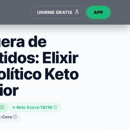
UNIRME GRATIS
APP
era de
idos: Elixir
olítico Keto
ior
ⓘ
⭐ Keto Score:
10/10
ⓘ
:
Cero
ⓘ