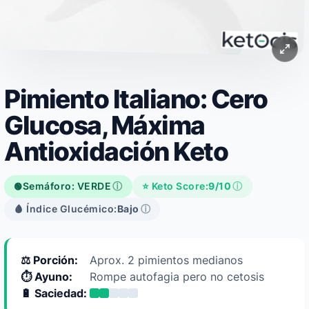
Pimiento Italiano: Cero
Glucosa, Máxima
Antioxidación Keto
Semáforo: VERDE
ⓘ
⭐ Keto Score:
9/10
ⓘ
🟢
🩸 Índice Glucémico:
Bajo
ⓘ
⚖️ Porción:
Aprox. 2 pimientos medianos
⏱️ Ayuno:
Rompe autofagia pero no cetosis
🔋 Saciedad: