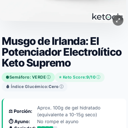
Musgo de Irlanda: El
Potenciador Electrolítico
Keto Supremo
Semáforo: VERDE
ⓘ
⭐ Keto Score:
9/10
ⓘ
🟢
🩸 Índice Glucémico:
Cero
ⓘ
Aprox. 100g de gel hidratado
⚖️ Porción:
(equivalente a 10-15g seco)
⏱️ Ayuno:
No rompe el ayuno