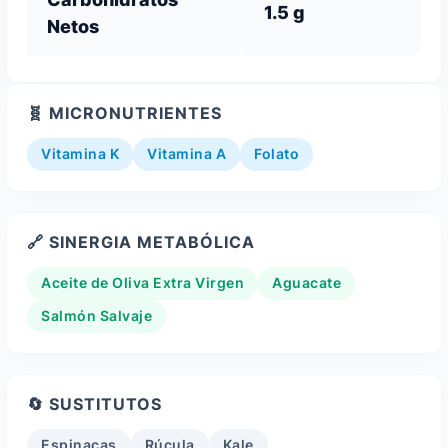
1.5 g
Netos
🧬 MICRONUTRIENTES
Vitamina K
Vitamina A
Folato
🔗 SINERGIA METABÓLICA
Aceite de Oliva Extra Virgen
Aguacate
Salmón Salvaje
🔄 SUSTITUTOS
Espinacas
Rúcula
Kale