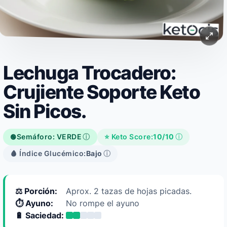
Lechuga Trocadero:
Crujiente Soporte Keto
Sin Picos.
Semáforo: VERDE
ⓘ
⭐ Keto Score:
10/10
ⓘ
🟢
🩸 Índice Glucémico:
Bajo
ⓘ
⚖️ Porción:
Aprox. 2 tazas de hojas picadas.
⏱️ Ayuno:
No rompe el ayuno
🔋 Saciedad: