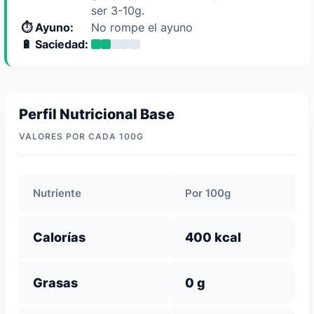
ser 3-10g.
⏱️ Ayuno:
No rompe el ayuno
🔋 Saciedad:
Perfil Nutricional Base
VALORES POR CADA 100G
Nutriente
Por 100g
Calorías
400 kcal
Grasas
0 g