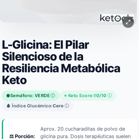
L-Glicina: El Pilar
Silencioso de la
Resiliencia Metabólica
Keto
Semáforo: VERDE
ⓘ
⭐ Keto Score:
10/10
ⓘ
🟢
🩸 Índice Glucémico:
Cero
ⓘ
Aprox. 20 cucharaditas de polvo de
⚖️ Porción:
glicina pura. Dosis terapéuticas suelen