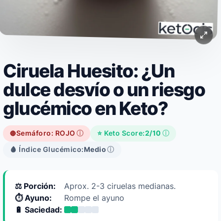
Ciruela Huesito: ¿Un
dulce desvío o un riesgo
glucémico en Keto?
Semáforo: ROJO
ⓘ
⭐ Keto Score:
2/10
ⓘ
🔴
🩸 Índice Glucémico:
Medio
ⓘ
⚖️ Porción:
Aprox. 2-3 ciruelas medianas.
⏱️ Ayuno:
Rompe el ayuno
🔋 Saciedad: