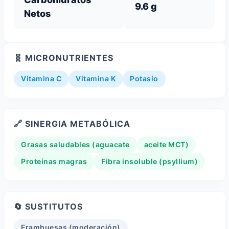
9.6 g
Netos
🧬 MICRONUTRIENTES
Vitamina C
Vitamina K
Potasio
🔗 SINERGIA METABÓLICA
Grasas saludables (aguacate
aceite MCT)
Proteínas magras
Fibra insoluble (psyllium)
🔄 SUSTITUTOS
Frambuesas (moderación)