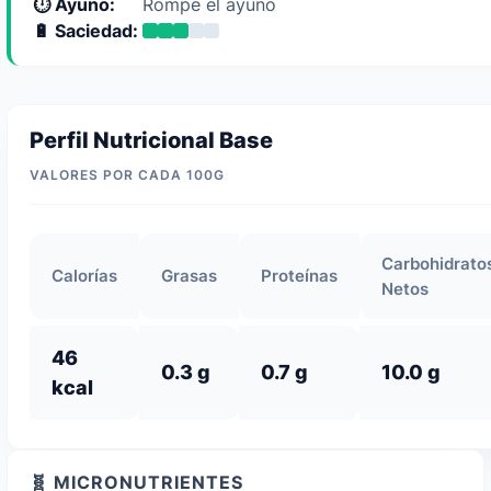
⏱️ Ayuno:
Rompe el ayuno
🔋 Saciedad:
Perfil Nutricional Base
VALORES POR CADA 100G
Carbohidrato
Calorías
Grasas
Proteínas
Netos
46
0.3 g
0.7 g
10.0 g
kcal
🧬 MICRONUTRIENTES