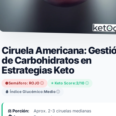
Ciruela Americana: Gesti
de Carbohidratos en
Estrategias Keto
Semáforo: ROJO
ⓘ
⭐ Keto Score:
2/10
ⓘ
🔴
🩸 Índice Glucémico:
Medio
ⓘ
⚖️ Porción:
Aprox. 2-3 ciruelas medianas