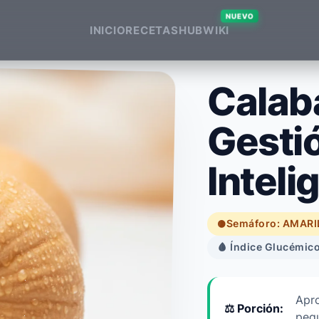
NUEVO
INICIO
RECETAS
HUB
WIKI
Calab
Gesti
Inteli
Semáforo: AMARI
🟡
🩸 Índice Glucémico
Apr
⚖️ Porción:
peq