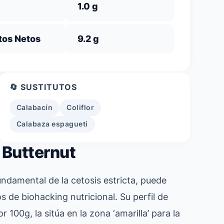
1.0 g
tos Netos
9.2 g
🔄 SUSTITUTOS
Calabacín
Coliflor
Calabaza espagueti
 Butternut
undamental de la cetosis estricta, puede
 de biohacking nutricional. Su perfil de
00g, la sitúa en la zona ‘amarilla’ para la