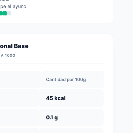
pe el ayuno
ional Base
DA 100G
Cantidad por 100g
45 kcal
0.1 g