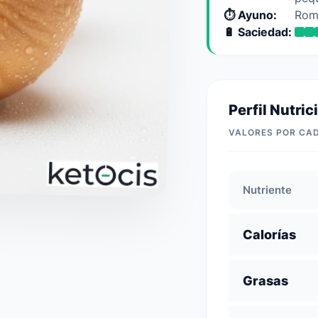
⏱️ Ayuno:
Rom
🔋 Saciedad:
Perfil Nutric
VALORES POR CA
Nutriente
Calorías
Grasas