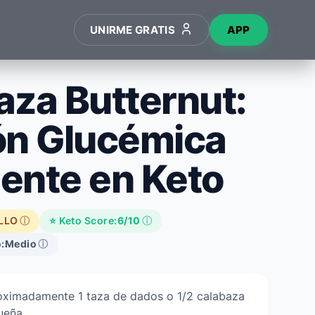
UNIRME GRATIS
APP
aza Butternut:
ón Glucémica
gente en Keto
LLO
ⓘ
⭐ Keto Score:
6/10
ⓘ
:
Medio
ⓘ
oximadamente 1 taza de dados o 1/2 calabaza
ueña