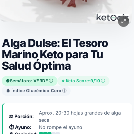
Alga Dulse: El Tesoro
Marino Keto para Tu
Salud Óptima
Semáforo: VERDE
ⓘ
⭐ Keto Score:
9/10
ⓘ
🟢
🩸 Índice Glucémico:
Cero
ⓘ
Aprox. 20-30 hojas grandes de alga
⚖️ Porción:
seca
⏱️ Ayuno:
No rompe el ayuno