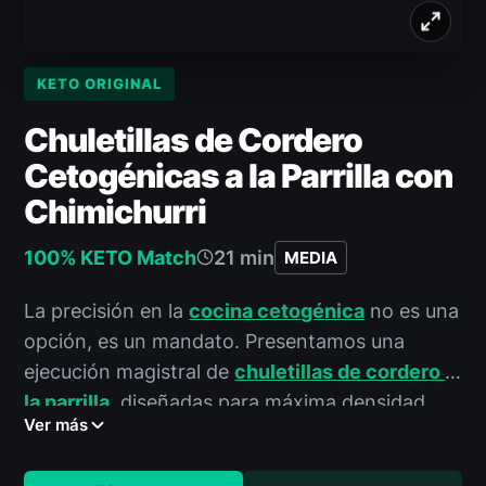
KETO ORIGINAL
Chuletillas de Cordero
Cetogénicas a la Parrilla con
Chimichurri
100% KETO Match
21 min
MEDIA
La precisión en la
cocina cetogénica
no es una
opción, es un mandato. Presentamos una
ejecución magistral de
chuletillas de cordero a
la parrilla
, diseñadas para máxima densidad
Ver más
nutricional y adherencia macro estricta. Este
plato no es solo comida; es una estrategia