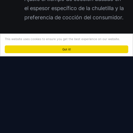
el espesor específico de la chuletilla y la
preferencia de cocción del consumidor.
Reposo y Servicio Estratégico:
Retire
This website uses cookies to ensure you get the best experience on our website.
las chuletillas de la parrilla y déjelas
Got it!
reposar sobre una superficie limpia
durante 5 minutos. Este protocolo es
imperativo para la redistribución
homogénea de los jugos
intramusculares, garantizando una
textura superior. Disponga las chuletillas
inmediatamente, aderezando con una
cantidad precisa y generosa del
chimichurri elaborado.