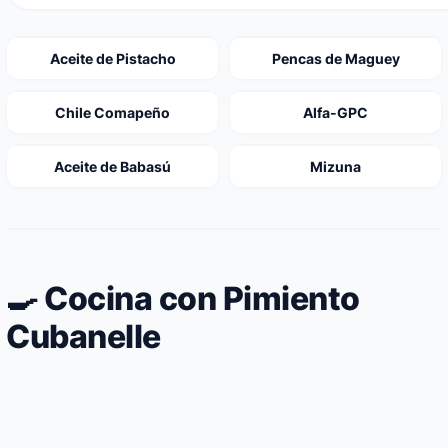
Aceite de Pistacho
Pencas de Maguey
Chile Comapeño
Alfa-GPC
Aceite de Babasú
Mizuna
🍳 Cocina con Pimiento
Cubanelle
Fajitas cetogénicas de pollo con pimientos
Salpicón de mariscos keto con vinagre de
servidas en hojas de lechuga