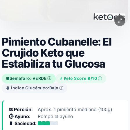
Pimiento Cubanelle: El
Crujido Keto que
Estabiliza tu Glucosa
Semáforo: VERDE
ⓘ
⭐ Keto Score:
9/10
ⓘ
🟢
🩸 Índice Glucémico:
Bajo
ⓘ
⚖️ Porción:
Aprox. 1 pimiento mediano (100g)
⏱️ Ayuno:
Rompe el ayuno
🔋 Saciedad: