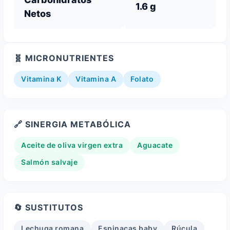
1.6 g
Netos
🧬 MICRONUTRIENTES
Vitamina K
Vitamina A
Folato
🔗 SINERGIA METABÓLICA
Aceite de oliva virgen extra
Aguacate
Salmón salvaje
🔄 SUSTITUTOS
Lechuga romana
Espinacas baby
Rúcula