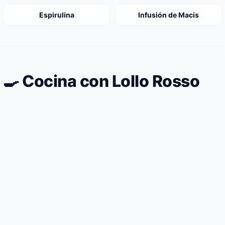
Espirulina
Infusión de Macis
🍳 Cocina con Lollo Rosso
Ensalada Cetogénica de Langostinos
Cocidos sobre Cama de Lechugas Tiernas