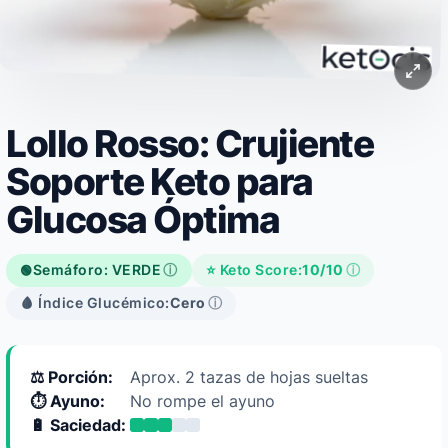
Lollo Rosso: Crujiente
Soporte Keto para
Glucosa Óptima
Semáforo: VERDE
ⓘ
⭐ Keto Score:
10/10
ⓘ
🟢
🩸 Índice Glucémico:
Cero
ⓘ
⚖️ Porción:
Aprox. 2 tazas de hojas sueltas
⏱️ Ayuno:
No rompe el ayuno
🔋 Saciedad: