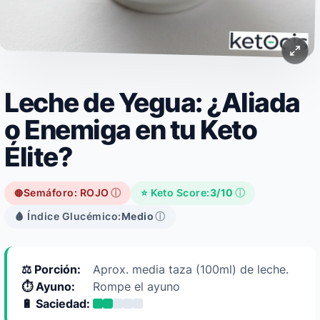
Leche de Yegua: ¿Aliada
o Enemiga en tu Keto
Élite?
Semáforo: ROJO
ⓘ
⭐ Keto Score:
3/10
ⓘ
🔴
🩸 Índice Glucémico:
Medio
ⓘ
⚖️ Porción:
Aprox. media taza (100ml) de leche.
⏱️ Ayuno:
Rompe el ayuno
🔋 Saciedad: