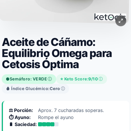
Aceite de Cáñamo:
Equilibrio Omega para
Cetosis Óptima
Semáforo: VERDE
ⓘ
⭐ Keto Score:
9/10
ⓘ
🟢
🩸 Índice Glucémico:
Cero
ⓘ
⚖️ Porción:
Aprox. 7 cucharadas soperas.
⏱️ Ayuno:
Rompe el ayuno
🔋 Saciedad: