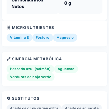
0 g
Netos
🧬 MICRONUTRIENTES
Vitamina E
Fósforo
Magnesio
🔗 SINERGIA METABÓLICA
Pescado azul (salmón)
Aguacate
Verduras de hoja verde
🔄 SUSTITUTOS
Aceite de oliva virgen extra
Aceite de aguacate