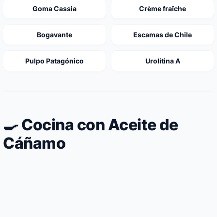
Goma Cassia
Crème fraîche
Bogavante
Escamas de Chile
Pulpo Patagónico
Urolitina A
🍳 Cocina con Aceite de
Cáñamo
Lomo de cerdo curado casero fileteado fino
Hígado de pollo encebollado cocinado en
con aceite de oliva
Trufas heladas de aguacate maduro cacao
aceite de coco virgen
amargo y aceite de coco