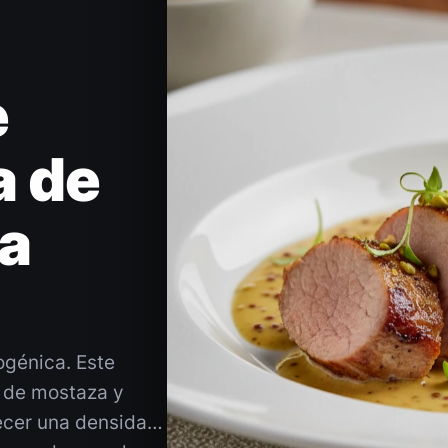
e
a de
a
ogénica. Este
 de mostaza y
ecer una densidad