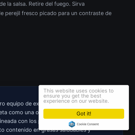
e la salsa. Retire del fuego. Sirva
 perejil fresco picado para un contraste de
This website uses cookies to
ensure you get the best
experience on our website.
ro equipo de expertos en nutrición ha
ceta como una opción exquisita y
Got it!
neada con los principios de la dieta
to contenido en grasas saludables y