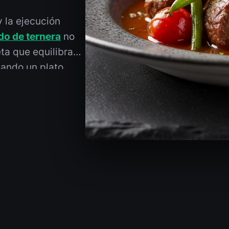
y la ejecución
do de ternera
no
ta que equilibra
gando un plato
on los principios
 para un estofado
u protocolo