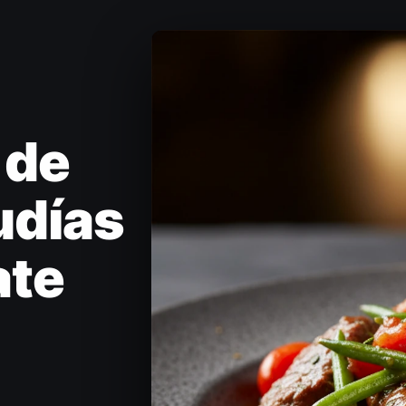
 de
udías
ate