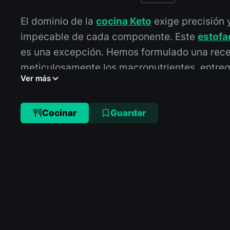
El dominio de la
cocina Keto
exige precisión 
impecable de cada componente. Este
estofa
es una excepción. Hemos formulado una rece
meticulosamente los macronutrientes, entre
Ver más
robusto, saciante y perfectamente alineado c
de una dieta cetogénica rigurosa. Prepárese
que redefine la riqueza sin desviaciones de s
Cocinar
Guardar
nutricional.