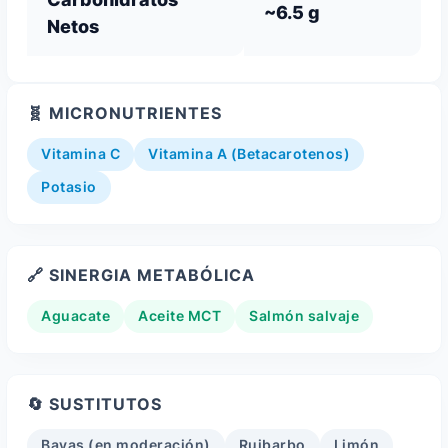
~6.5 g
Netos
🧬 MICRONUTRIENTES
Vitamina C
Vitamina A (Betacarotenos)
Potasio
🔗 SINERGIA METABÓLICA
Aguacate
Aceite MCT
Salmón salvaje
🔄 SUSTITUTOS
Bayas (en moderación)
Ruibarbo
Limón