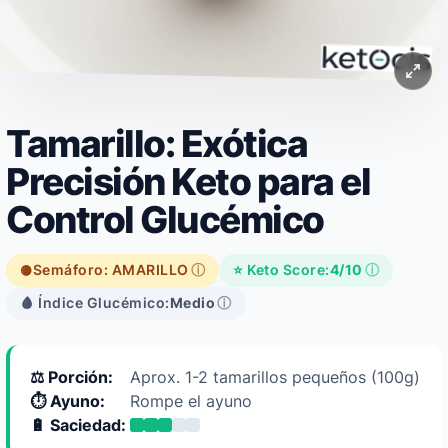
Tamarillo: Exótica
Precisión Keto para el
Control Glucémico
Semáforo: AMARILLO
ⓘ
⭐ Keto Score:
4/10
ⓘ
🟡
🩸 Índice Glucémico:
Medio
ⓘ
⚖️ Porción:
Aprox. 1-2 tamarillos pequeños (100g)
⏱️ Ayuno:
Rompe el ayuno
🔋 Saciedad: