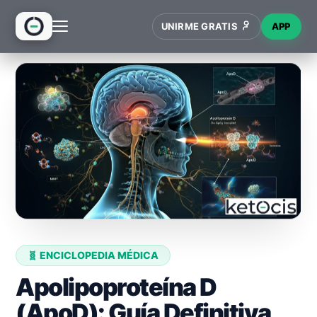
UNIRME GRATIS
APP
INICIO
RECETAS
HUB
NUEVO
WIKI
🧬 ENCICLOPEDIA MÉDICA
Apolipoproteína D
(ApoD): Guía Definitiva