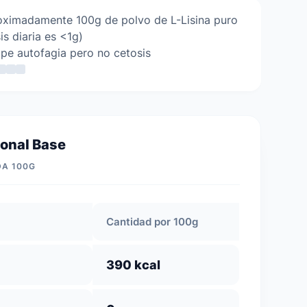
oximadamente 100g de polvo de L-Lisina puro
is diaria es <1g)
e autofagia pero no cetosis
ional Base
DA 100G
Cantidad por 100g
390 kcal