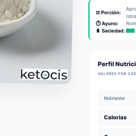
Apr
⚖️ Porción:
(dos
⏱️ Ayuno:
Romp
🔋 Saciedad:
Perfil Nutric
VALORES POR CA
Nutriente
Calorías