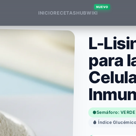
NUEVO
INICIO
RECETAS
HUB
WIKI
L-Lisi
para l
Celula
Inmun
Semáforo: VERDE
🟢
🩸 Índice Glucémico