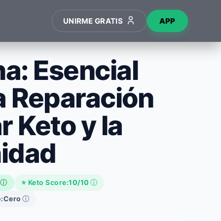
UNIRME GRATIS
APP
na: Esencial
a Reparación
r Keto y la
idad
ⓘ
⭐ Keto Score:
10/10
ⓘ
:
Cero
ⓘ