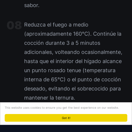
sabor.
Reduzca el fuego a medio
(aproximadamente 160°C). Continúe la
cocción durante 3 a 5 minutos
adicionales, volteando ocasionalmente,
hasta que el interior del hígado alcance
un punto rosado tenue (temperatura
interna de 65°C) o el punto de cocción
deseado, evitando el sobrecocido para
mantener la ternura.
This website uses cookies to ensure you get the best experience on our website.
Retire la sartén del fuego. Sirva
Got it!
inmediatamente, espolvoreando con 5