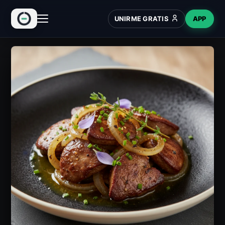
UNIRME GRATIS
APP
INICIO
RECETAS
HUB
NUEVO
WIKI