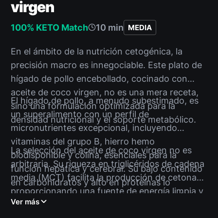
virgen
100% KETO Match
10 min
MEDIA
En el ámbito de la nutrición cetogénica, la
precisión macro es innegociable. Este plato de
hígado de pollo encebollado, cocinado con
aceite de coco virgen, no es una mera receta,
El hígado de pollo, a menudo subestimado, es
sino una formulación optimizada para la
un superalimento con un perfil de
densidad nutricional y el soporte metabólico.
micronutrientes excepcional, incluyendo
vitaminas del grupo B, hierro hemo
La selección del aceite de coco virgen no es
biodisponible y colina, esenciales para la
arbitraria. Su riqueza en triglicéridos de cadena
función hepática y cerebral. Su bajo contenido
media (MCT) facilita la producción de cetonas,
en carbohidratos y alto en proteínas lo
proporcionando una fuente de energía limpia y
posiciona como un componente estratégico en
Ver más
sostenida que potencia la claridad mental y la
cualquier dieta Keto. Para una comida completa